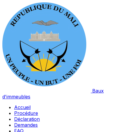
Baux
d'immeubles
Accueil
Procédure
Déclaration
Demandes
FAQ