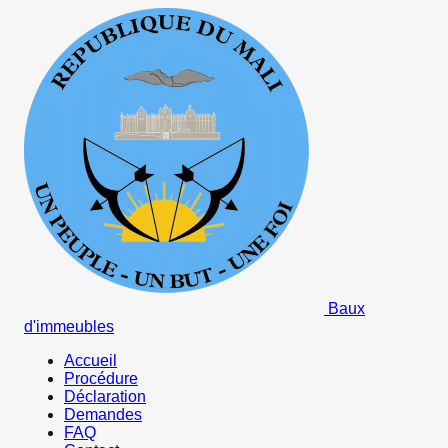
Baux
d'immeubles
Accueil
Procédure
Déclaration
Demandes
FAQ